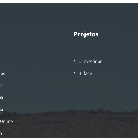
Projetos
O Investidor
nós
Buface
os
65
ia
 Online
o