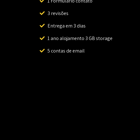
1 Formulário contato
3 revisões
Entrega em 3 dias
1 ano alojamento 3 GB storage
5 contas de email