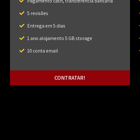
Pagamento cash, transferência bancaria
5 revisões
Entrega em 5 dias
1 ano alojamento 5 GB storage
10 conta email
CONTRATAR!