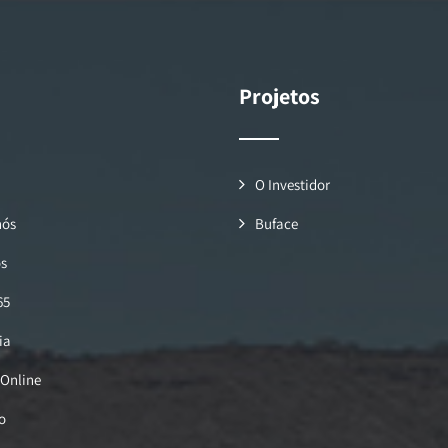
Projetos
O Investidor
nós
Buface
os
65
ia
 Online
o