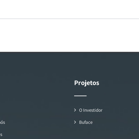
Projetos
O Investidor
nós
Buface
os