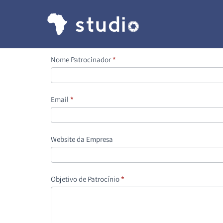
Patrocinador
Nome Patrocinador
If
*
you
are
human,
Email
*
leave
this
field
Website da Empresa
blank.
Objetivo de Patrocínio
*