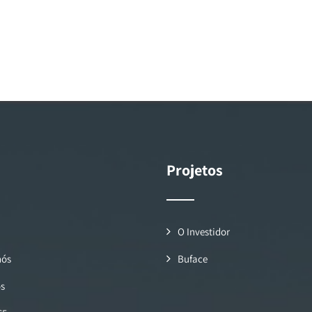
Projetos
O Investidor
nós
Buface
os